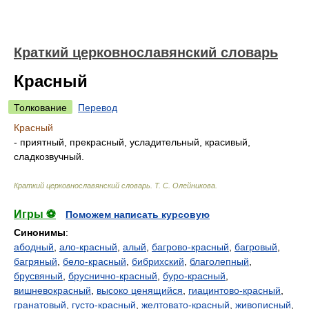
Краткий церковнославянский словарь
Красный
Толкование
Перевод
Красный
- приятный, прекрасный, усладительный, красивый,
сладкозвучный.
Краткий церковнославянский словарь
.
Т. С. Олейникова
.
Игры ⚽
Поможем написать курсовую
Синонимы
:
абодный
,
ало-красный
,
алый
,
багрово-красный
,
багровый
,
багряный
,
бело-красный
,
бибрихский
,
благолепный
,
брусвяный
,
бруснично-красный
,
буро-красный
,
вишневокрасный
,
высоко ценящийся
,
гиацинтово-красный
,
гранатовый
,
густо-красный
,
желтовато-красный
,
живописный
,