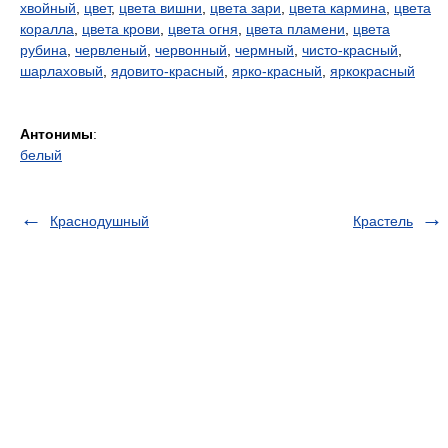
хвойный
,
цвет
,
цвета вишни
,
цвета зари
,
цвета кармина
,
цвета
коралла
,
цвета крови
,
цвета огня
,
цвета пламени
,
цвета
рубина
,
червленый
,
червонный
,
чермный
,
чисто-красный
,
шарлаховый
,
ядовито-красный
,
ярко-красный
,
яркокрасный
Антонимы
:
белый
Краснодушный
Крастель