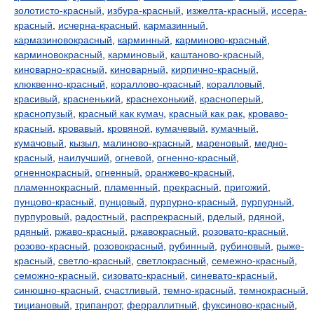
золотисто-красный
,
избура-красный
,
изжелта-красный
,
иссера-
красный
,
исчерна-красный
,
кармазинный
,
кармазиновокрасный
,
карминный
,
карминово-красный
,
карминовокрасный
,
карминовый
,
каштаново-красный
,
киноварно-красный
,
киноварный
,
кирпично-красный
,
клюквенно-красный
,
кораллово-красный
,
коралловый
,
красивый
,
красненький
,
краснехонький
,
красноперый
,
краснопузый
,
красный как кумач
,
красный как рак
,
кроваво-
красный
,
кровавый
,
кровяной
,
кумачевый
,
кумачный
,
кумачовый
,
кызыл
,
малиново-красный
,
мареновый
,
медно-
красный
,
наилучший
,
огневой
,
огненно-красный
,
огненнокрасный
,
огненный
,
оранжево-красный
,
пламеннокрасный
,
пламенный
,
прекрасный
,
пригожий
,
пунцово-красный
,
пунцовый
,
пурпурно-красный
,
пурпурный
,
пурпуровый
,
радостный
,
распрекрасный
,
рделый
,
рдяной
,
рдяный
,
ржаво-красный
,
ржавокрасный
,
розовато-красный
,
розово-красный
,
розовокрасный
,
рубинный
,
рубиновый
,
рыже-
красный
,
светло-красный
,
светлокрасный
,
семежно-красный
,
семожно-красный
,
сизовато-красный
,
синевато-красный
,
синюшно-красный
,
счастливый
,
темно-красный
,
темнокрасный
,
тициановый
,
трипанрот
,
ферраллитный
,
фуксиново-красный
,