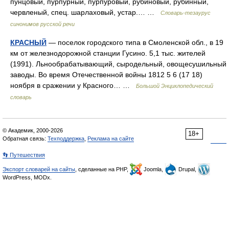
пунцовый, пурпурный, пурпуровый, рубиновый, рубинный,
червленый, спец. шарлаховый, устар.… …
Словарь-тезаурус
синонимов русской речи
КРАСНЫЙ
— поселок городского типа в Смоленской обл., в 19
км от железнодорожной станции Гусино. 5,1 тыс. жителей
(1991). Льнообрабатывающий, сыродельный, овощесушильный
заводы. Во время Отечественной войны 1812 5 6 (17 18)
ноября в сражении у Красного… …
Большой Энциклопедический
словарь
© Академик, 2000-2026
18+
Обратная связь:
Техподдержка
,
Реклама на сайте
👣 Путешествия
Экспорт словарей на сайты
, сделанные на PHP,
Joomla,
Drupal,
WordPress, MODx.