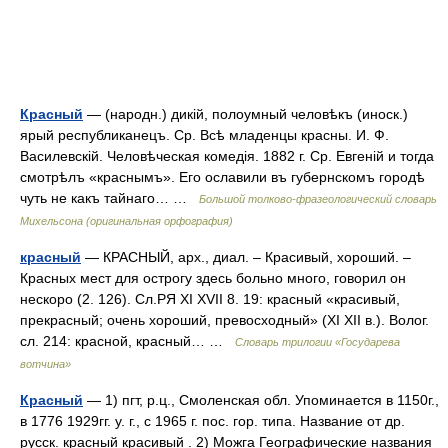
Красный
— (народн.) дикій, полоумный человѣкъ (иноск.)
ярый республиканецъ. Ср. Всѣ младенцы красны. И. Ф.
Василевскій. Человѣческая комедія. 1882 г. Ср. Евгеній и тогда
смотрѣлъ «краснымъ». Его ославили въ губернскомъ городѣ
чуть не какъ тайнаго… …
Большой толково-фразеологический словарь
Михельсона (оригинальная орфография)
красный
— КРАСНЫЙ, арх., диал. – Красивый, хороший. –
Красных мест для острогу здесь больно много, говорил он
нескоро (2. 126). Сл.РЯ XI XVII 8. 19: красный «красивый,
прекрасный; очень хороший, превосходный» (XI XII в.). Волог.
сл. 214: красной, красный… …
Словарь трилогии «Государева
вотчина»
Красный
— 1) пгт, р.ц., Смоленская обл. Упоминается в 1150г.,
в 1776 1929гг. у. г., с 1965 г. пос. гор. типа. Название от др.
русск. красный красивый . 2) Можга Географические названия