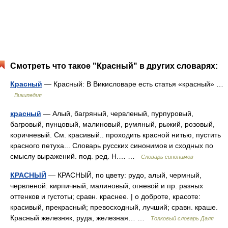
Смотреть что такое "Красный" в других словарях:
Красный
— Красный: В Викисловаре есть статья «красный» …
Википедия
красный
— Алый, багряный, червленый, пурпуровый,
багровый, пунцовый, малиновый, румяный, рыжий, розовый,
коричневый. См. красивый.. проходить красной нитью, пустить
красного петуха... Словарь русских синонимов и сходных по
смыслу выражений. под. ред. Н.… …
Словарь синонимов
КРАСНЫЙ
— КРАСНЫЙ, по цвету: рудо, алый, чермный,
червленой: кирпичный, малиновый, огневой и пр. разных
оттенков и густоты; сравн. краснее. | о доброте, красоте:
красивый, прекрасный; превосходный, лучший; сравн. краше.
Красный железняк, руда, железная… …
Толковый словарь Даля